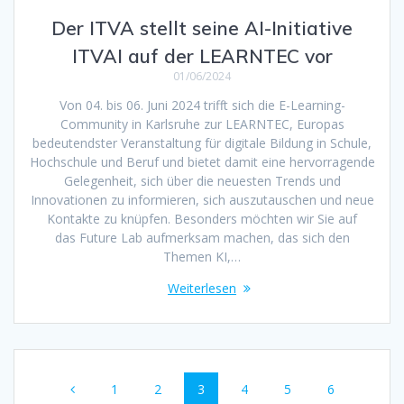
Der ITVA stellt seine AI-Initiative
ITVAI auf der LEARNTEC vor
01/06/2024
Von 04. bis 06. Juni 2024 trifft sich die E-Learning-
Community in Karlsruhe zur LEARNTEC, Europas
bedeutendster Veranstaltung für digitale Bildung in Schule,
Hochschule und Beruf und bietet damit eine hervorragende
Gelegenheit, sich über die neuesten Trends und
Innovationen zu informieren, sich auszutauschen und neue
Kontakte zu knüpfen. Besonders möchten wir Sie auf
das Future Lab aufmerksam machen, das sich den
Themen KI,…
Weiterlesen
Beitragsnavigation
Seite
Seite
Seite
Seite
Seite
Seite
1
2
3
4
5
6