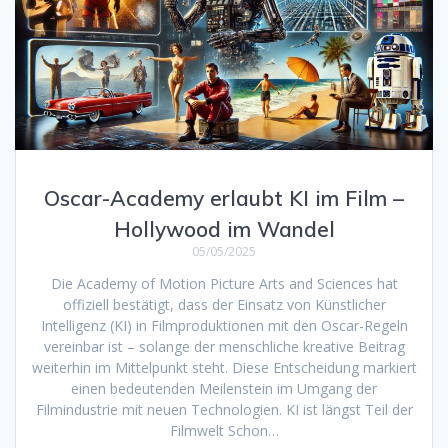
Oscar-Academy erlaubt KI im Film –
Hollywood im Wandel
05/05/2025
Die Academy of Motion Picture Arts and Sciences hat
offiziell bestätigt, dass der Einsatz von Künstlicher
Intelligenz (KI) in Filmproduktionen mit den Oscar-Regeln
vereinbar ist – solange der menschliche kreative Beitrag
weiterhin im Mittelpunkt steht. Diese Entscheidung markiert
einen bedeutenden Meilenstein im Umgang der
Filmindustrie mit neuen Technologien. KI ist längst Teil der
Filmwelt Schon…