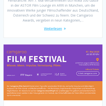
Filmbranche. Am 7. Mai versammelten sich etwa 350 Gäste
in der ASTOR Film Lounge im ARRI in München, um die
innovativen Werke junger Filmschaffender aus Deutschland,
Österreich und der Schweiz zu feiern. Die Camgaroo
Awards, vergeben in neun Kategorien,…
Weiterlesen