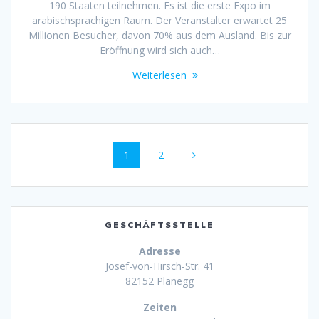
190 Staaten teilnehmen. Es ist die erste Expo im
arabischsprachigen Raum. Der Veranstalter erwartet 25
Millionen Besucher, davon 70% aus dem Ausland. Bis zur
Eröffnung wird sich auch…
Weiterlesen
Beitragsnavigation
Seite
Seite
1
2
GESCHÄFTSSTELLE
Adresse
Josef-von-Hirsch-Str. 41
82152 Planegg
Zeiten