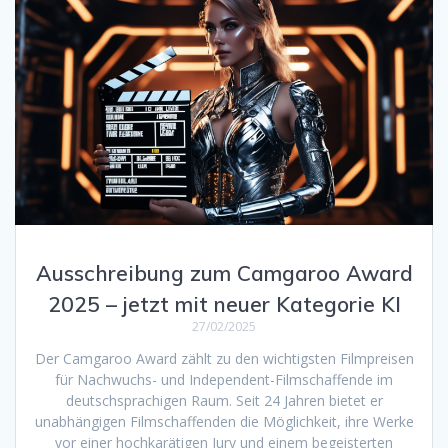
Ausschreibung zum Camgaroo Award
2025 – jetzt mit neuer Kategorie KI
27/02/2025
Der Camgaroo Award zählt zu den wichtigsten Filmpreisen
für Nachwuchs- und Independent-Filmschaffende im
deutschsprachigen Raum. Seit 24 Jahren bietet er
unabhängigen Filmschaffenden die Möglichkeit, ihre Werke
vor einer hochkarätigen Jury und einem begeisterten