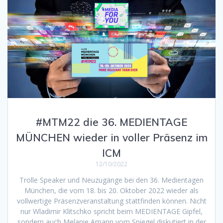
#MTM22 die 36. MEDIENTAGE
MÜNCHEN wieder in voller Präsenz im
ICM
12/10/2022
Trolle Speaker und Neuzugänge bei den 36. Medientagen
München, die vom 18. bis 20. Oktober 2022 wieder als
vollwertige Präsenzveranstaltung stattfinden können. Nicht
nur Wladimir Klitschko spricht beim MEDIENTAGE Gipfel,
sondern auch Melanie Amann vom Spiegel diskutiert in der