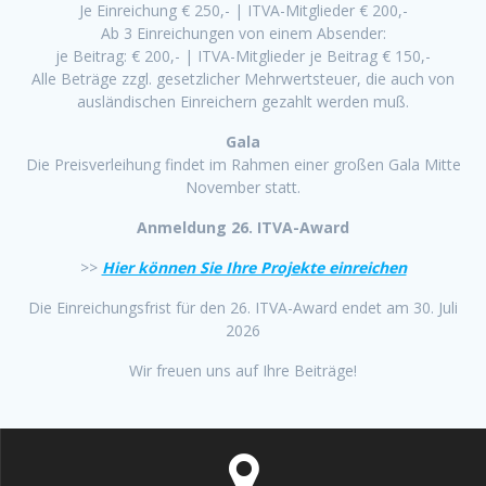
Je Einreichung € 250,- | ITVA-Mitglieder € 200,-
Ab 3 Einreichungen von einem Absender:
je Beitrag: € 200,- | ITVA-Mitglieder je Beitrag € 150,-
Alle Beträge zzgl. gesetzlicher Mehrwertsteuer, die auch von
ausländischen Einreichern gezahlt werden muß.
Gala
Die Preisverleihung findet im Rahmen einer großen Gala Mitte
November statt.
Anmeldung 26. ITVA-Award
>>
Hier können Sie Ihre Projekte einreichen
Die Einreichungsfrist für den 26. ITVA-Award endet am 30. Juli
2026
Wir freuen uns auf Ihre Beiträge!