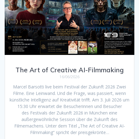
The Art of Creative AI-Filmmaking
16/06/2026
Marcel Barsotti live beim Festival der Zukunft 2026 Zwei
Filme. Eine Leinwand. Und die Frage, was passiert, wenn
künstliche Intelligenz auf Kreativität trifft. Am 3. Juli 2026 um
15:30 Uhr erwartet die Besucherinnen und Besucher
des Festivals der Zukunft 2026 in München eine
außergewöhnliche Session über die Zukunft des
Filmemachens. Unter dem Titel „The Art of Creative AI-
Filmmaking“ spricht der preisgekrönte…