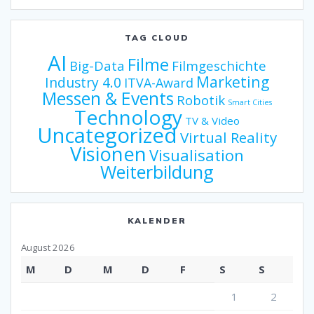
TAG CLOUD
AI
Filme
Big-Data
Filmgeschichte
Marketing
Industry 4.0
ITVA-Award
Messen & Events
Robotik
Smart Cities
Technology
TV & Video
Uncategorized
Virtual Reality
Visionen
Visualisation
Weiterbildung
KALENDER
August 2026
M
D
M
D
F
S
S
1
2