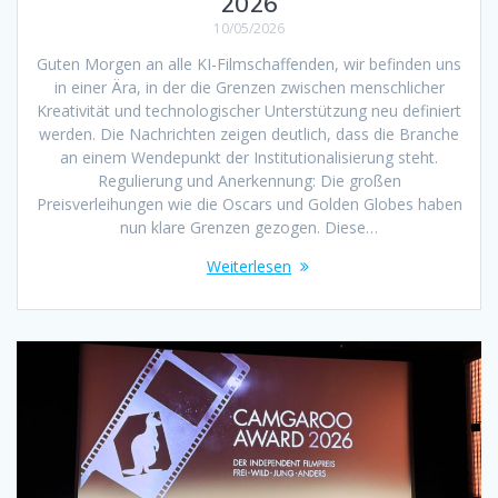
2026
10/05/2026
Guten Morgen an alle KI-Filmschaffenden, wir befinden uns
in einer Ära, in der die Grenzen zwischen menschlicher
Kreativität und technologischer Unterstützung neu definiert
werden. Die Nachrichten zeigen deutlich, dass die Branche
an einem Wendepunkt der Institutionalisierung steht.
Regulierung und Anerkennung: Die großen
Preisverleihungen wie die Oscars und Golden Globes haben
nun klare Grenzen gezogen. Diese…
Weiterlesen