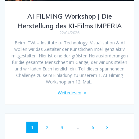
AI FILMING Workshop | Die
Herstellung des KI-Films IMPERIA
22/04/2026
Beim ITVA – Institute of Technology, Visualisation & AI
wollen wir das Zeitalter der Künstlichen Intelligenz aktiv
mitgestalten. Hier ist eine der größten Herausforderungen
für die gesamte Menschheit im Gange, der wir uns stellen
und wir laden Euch herzlich ein, Teil dieser spannenden
Challenge zu sein! Einladung zu unserem 1. AI-Filming
Workshop am 12. Mai…
Weiterlesen
Beitragsnavigation
Seite
Seite
Seite
Seite
1
2
3
…
6