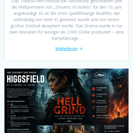
Das Tribeca Film Festival hat Geschichte geschrieben und
die Weltpremiere von „Dreams of Violets“ für den 10. Juni
angekündigt. Es ist der erste spielfilmlange Realfilm, der
vollständig von einer KI generiert wurde und von einem
großen Festival akzeptiert wurde. Das Drama wurde in nur
zwei Monaten für weniger als 2.000 Dollar produziert – eine
Kampfansage…
Weiterlesen