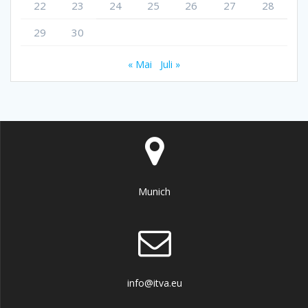
22
23
24
25
26
27
28
29
30
« Mai
Juli »
Munich
info@itva.eu