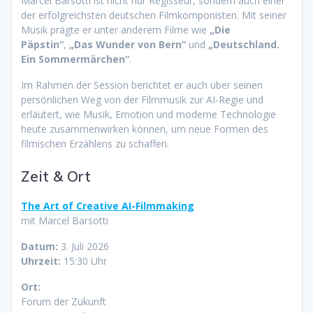
Marcel Barsotti ist nicht nur Regisseur, sondern auch einer
der erfolgreichsten deutschen Filmkomponisten. Mit seiner
Musik prägte er unter anderem Filme wie
„Die
Päpstin“
,
„Das Wunder von Bern“
und
„Deutschland.
Ein Sommermärchen“
.
Im Rahmen der Session berichtet er auch über seinen
persönlichen Weg von der Filmmusik zur AI-Regie und
erläutert, wie Musik, Emotion und moderne Technologie
heute zusammenwirken können, um neue Formen des
filmischen Erzählens zu schaffen.
Zeit & Ort
The Art of Creative AI-Filmmaking
mit Marcel Barsotti
Datum:
3. Juli 2026
Uhrzeit:
15:30 Uhr
Ort:
Forum der Zukunft