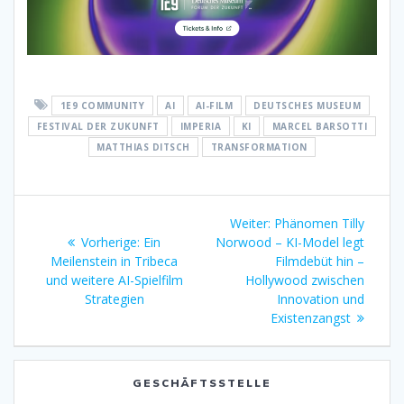
1E9 COMMUNITY
AI
AI-FILM
DEUTSCHES MUSEUM
FESTIVAL DER ZUKUNFT
IMPERIA
KI
MARCEL BARSOTTI
MATTHIAS DITSCH
TRANSFORMATION
Beitragsnavigation
Nächster
Weiter:
Phänomen Tilly
Vorheriger
Beitrag:
Vorherige:
Ein
Norwood – KI-Model legt
Beitrag:
Meilenstein in Tribeca
Filmdebüt hin –
und weitere AI-Spielfilm
Hollywood zwischen
Strategien
Innovation und
Existenzangst
GESCHÄFTSSTELLE