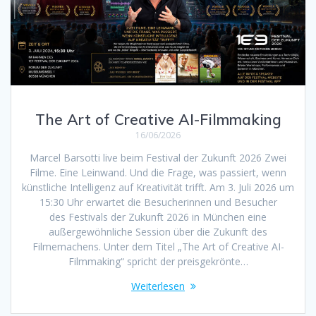
The Art of Creative AI-Filmmaking
16/06/2026
Marcel Barsotti live beim Festival der Zukunft 2026 Zwei
Filme. Eine Leinwand. Und die Frage, was passiert, wenn
künstliche Intelligenz auf Kreativität trifft. Am 3. Juli 2026 um
15:30 Uhr erwartet die Besucherinnen und Besucher
des Festivals der Zukunft 2026 in München eine
außergewöhnliche Session über die Zukunft des
Filmemachens. Unter dem Titel „The Art of Creative AI-
Filmmaking“ spricht der preisgekrönte…
Weiterlesen