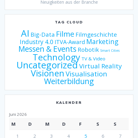
Neuigkeiten aus der Branche
TAG CLOUD
AI
Filme
Big-Data
Filmgeschichte
Marketing
Industry 4.0
ITVA-Award
Messen & Events
Robotik
Smart Cities
Technology
TV & Video
Uncategorized
Virtual Reality
Visionen
Visualisation
Weiterbildung
KALENDER
Juni 2026
M
D
M
D
F
S
S
1
2
3
4
5
6
7