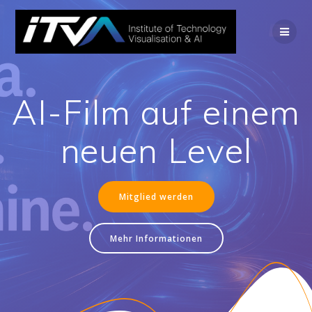
Zum
Inhalt
springen
AI-Film auf einem
neuen Level
Mitglied werden
Mehr Informationen