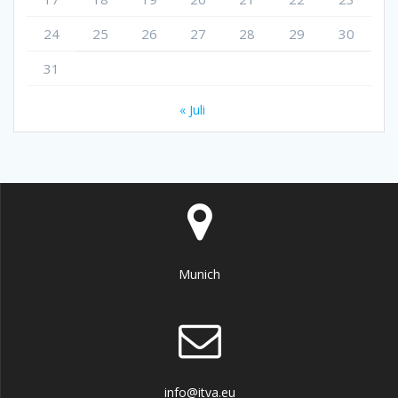
24
25
26
27
28
29
30
31
« Juli
Munich
info@itva.eu