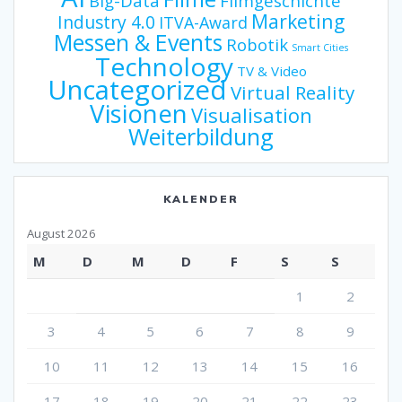
Big-Data
Filmgeschichte
Marketing
Industry 4.0
ITVA-Award
Messen & Events
Robotik
Smart Cities
Technology
TV & Video
Uncategorized
Virtual Reality
Visionen
Visualisation
Weiterbildung
KALENDER
August 2026
M
D
M
D
F
S
S
1
2
3
4
5
6
7
8
9
10
11
12
13
14
15
16
17
18
19
20
21
22
23