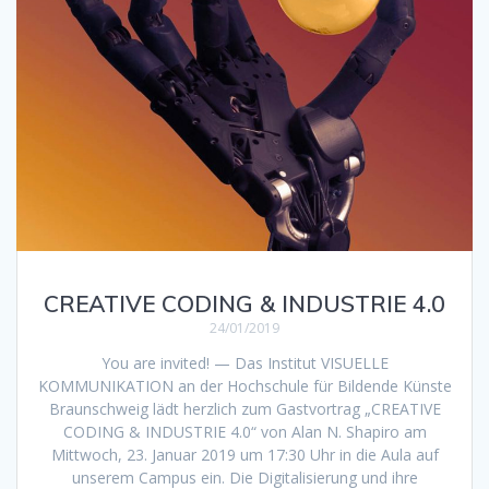
CREATIVE CODING & INDUSTRIE 4.0
24/01/2019
You are invited! — Das Institut VISUELLE
KOMMUNIKATION an der Hochschule für Bildende Künste
Braunschweig lädt herzlich zum Gastvortrag „CREATIVE
CODING & INDUSTRIE 4.0“ von Alan N. Shapiro am
Mittwoch, 23. Januar 2019 um 17:30 Uhr in die Aula auf
unserem Campus ein. Die Digitalisierung und ihre