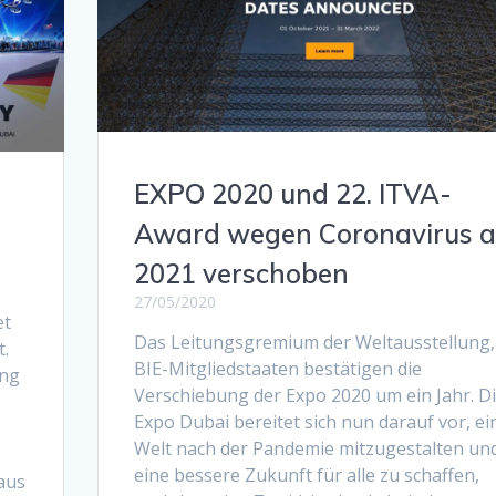
EXPO 2020 und 22. ITVA-
Award wegen Coronavirus a
2021 verschoben
27/05/2020
et
Das Leitungsgremium der Weltausstellung,
t.
BIE-Mitgliedstaaten bestätigen die
ing
Verschiebung der Expo 2020 um ein Jahr. D
Expo Dubai bereitet sich nun darauf vor, ei
Welt nach der Pandemie mitzugestalten un
eine bessere Zukunft für alle zu schaffen,
aus