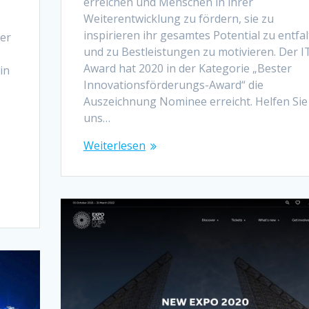
erreichen und Menschen in ihrer
Weiterentwicklung zu fördern, sie zu
inspirieren ihr gesamtes Potential zu entfa
ser
und zu Bestleistungen zu motivieren. Der I
Award hat 2020 in der Kategorie „Bester
in
Innovationsförderungs-Award“ die
Auszeichnung Nominee erreicht. Helfen Sie
uns…
Weiterlesen