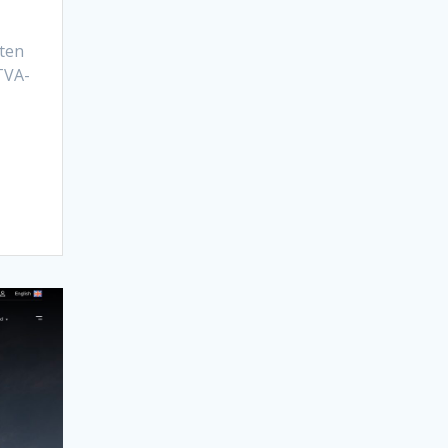
lten
TVA-