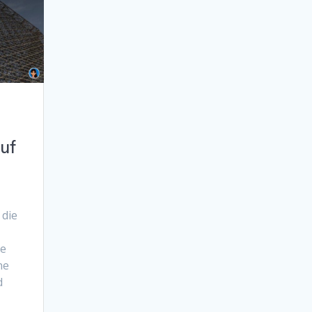
uf
 die
ie
ne
d