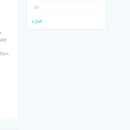
31
« Juli
n
ald
ffen