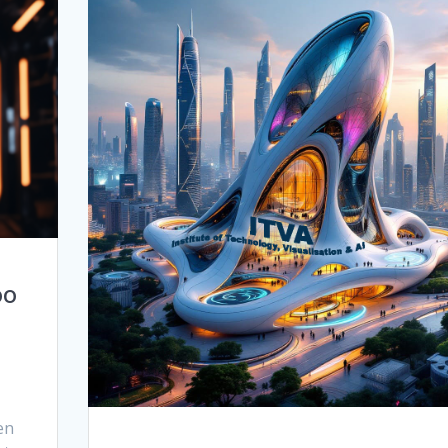
oo
en