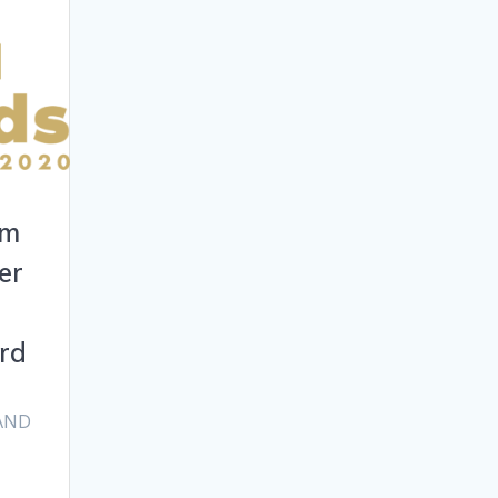
im
er
rd
RAND