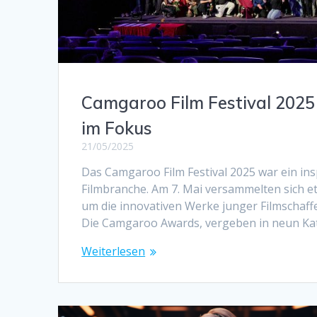
Camgaroo Film Festival 2025 
im Fokus
21/05/2025
Das Camgaroo Film Festival 2025 war ein ins
Filmbranche. Am 7. Mai versammelten sich e
um die innovativen Werke junger Filmschaffe
Die Camgaroo Awards, vergeben in neun Ka
Weiterlesen