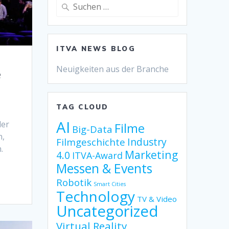
Suche
nach:
ITVA NEWS BLOG
Neuigkeiten aus der Branche
e
TAG CLOUD
AI
der
Filme
Big-Data
n,
Industry
Filmgeschichte
.
Marketing
4.0
ITVA-Award
Messen & Events
Robotik
Smart Cities
Technology
TV & Video
Uncategorized
Virtual Reality