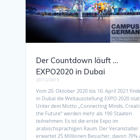
Der Countdown läuft …
EXPO2020 in Dubai
20/12/2019
Vom 20. Oktober 2020 bis 10. April 2021 find
in Dubai die Weltausstellung EXPO 2020 stat
Unter dem Motto „Connecting Minds, Creat
the Future“ werden mehr als 190 Staaten
teilnehmen. Es ist die erste Expo im
arabischsprachigen Raum. Der Veranstalter
erwartet 25 Millionen Besucher, davon 70% 