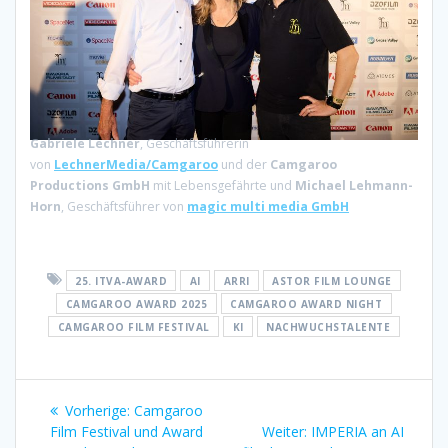
Gabriele Lechner
, Geschäftsführerin
von
LechnerMedia/Camgaroo
und der
Camgaroo
Productions GmbH
mit Lebensgefährte und
Michael Lehmann-
Horn
, Geschäftsführer von
magic multi media GmbH
25. ITVA-AWARD
AI
ARRI
ASTOR FILM LOUNGE
CAMGAROO AWARD 2025
CAMGAROO AWARD NIGHT
CAMGAROO FILM FESTIVAL
KI
NACHWUCHSTALENTE
Beitragsnavigation
Vorheriger
Vorherige:
Camgaroo
Beitrag:
Nächster
Film Festival und Award
Weiter:
IMPERIA an AI