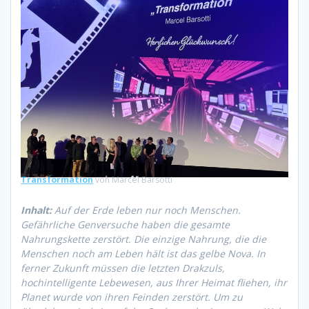
Transformation
von Marcel Barsotti
Inhalt:
Auf der Erde leben nur noch Menschen.
Gefährliche Genversuche haben die gesamte
Nahrungskette zerstört. Die einzige Nahrung, die die
Menschen noch am Leben hält ist das gelbe Nova. In
ferner Zukunft müssen die letzten Drakzuls,
hochintelligente Lebewesen, aus Ihrer Heimat fliehen, ihr
Planet wurde von ihren Feinden zerstört. Um zu