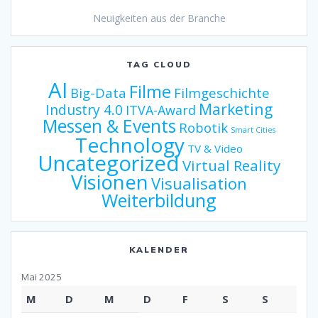
Neuigkeiten aus der Branche
TAG CLOUD
AI
Filme
Big-Data
Filmgeschichte
Marketing
Industry 4.0
ITVA-Award
Messen & Events
Robotik
Smart Cities
Technology
TV & Video
Uncategorized
Virtual Reality
Visionen
Visualisation
Weiterbildung
KALENDER
Mai 2025
M
D
M
D
F
S
S