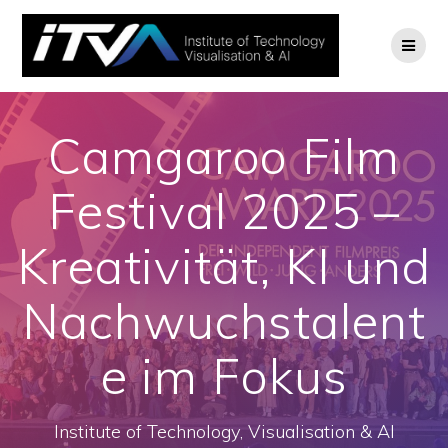
Zum
Inhalt
springen
Camgaroo Film
Festival 2025 –
Kreativität, KI und
Nachwuchstalent
e im Fokus
Institute of Technology, Visualisation & AI