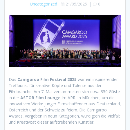
Uncategorized
21/05/2025
|
0
Das
Camgaroo Film Festival 2025
war ein inspirierender
Treffpunkt für kreative Köpfe und Talente aus der
Filmbranche. Am 7. Mai versammelten sich etwa 350 Gäste
in der
ASTOR Film Lounge
im ARRI in München, um die
innovativen Werke junger Filmschaffender aus Deutschland,
Österreich und der Schweiz zu feiern. Die Camgaroo
Awards, vergeben in neun Kategorien, würdigten die Vielfalt
und Kreativität dieser aufstrebenden Künstler.