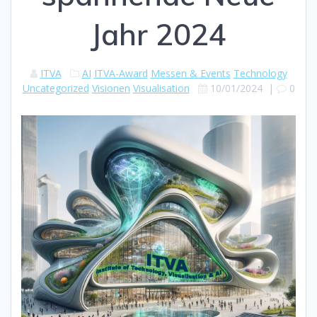
Jahr 2024
ITVA
AI
ITVA-Award
Messen & Events
Technology
Uncategorized
Visionen
Visualisation
10/01/2024
|
0