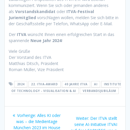
kommuniziert. Wenn Sie sich oder jemanden anderes
als
Vorstandskandidat
oder
ITVA-Festival
Juriemitglied
vorschlagen wollen, melden Sie sich bitte in
der Geschäftsstelle per Telefon, WhatsApp oder E-Mail.
Der
ITVA
wünscht Ihnen einen erfolgreichen Start in das
spannende
Neue Jahr 2024
!
Viele Grüße
Der Vorstand des ITVA
Matthias Ditsch, Präsident
Roman Müller, Vize Präsident
2024
22. ITVA-AWARD
40 JAHRE ITVA
AI
INSTITUTE
OF TECHNOLOGY - VISUALISATION & AI
VERBANDSJUBILÄUM
Beitragsnavigation
Vorheriger
Vorherige:
Alles KI oder
Nächster
Weiter:
Der ITVA stellt
Beitrag:
was – die Medientage
Beitrag:
seine AI-Initiative ITVAI
München 2023 im House