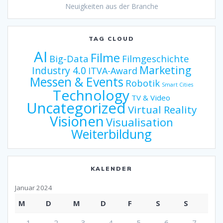
Neuigkeiten aus der Branche
TAG CLOUD
AI
Filme
Big-Data
Filmgeschichte
Marketing
Industry 4.0
ITVA-Award
Messen & Events
Robotik
Smart Cities
Technology
TV & Video
Uncategorized
Virtual Reality
Visionen
Visualisation
Weiterbildung
KALENDER
Januar 2024
M
D
M
D
F
S
S
1
2
3
4
5
6
7