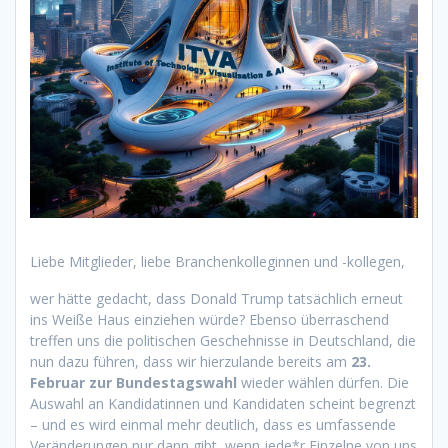
Liebe Mitglieder, liebe Branchenkolleginnen und -kollegen,
wer hätte gedacht, dass Donald Trump tatsächlich erneut
ins Weiße Haus einziehen würde? Ebenso überraschend
treffen uns die politischen Geschehnisse in Deutschland, die
nun dazu führen, dass wir hierzulande bereits am
23.
Februar zur Bundestagswahl
wieder wählen dürfen. Die
Auswahl an Kandidatinnen und Kandidaten scheint begrenzt
– und es wird einmal mehr deutlich, dass es umfassende
Veränderungen nur dann gibt, wenn jede*r Einzelne von uns