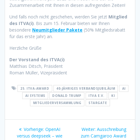
Zusammenarbeit mit Ihnen in diesen aufregenden Zeiten!
Und falls noch nicht geschehen, werden Sie jetzt
Mitglied
des ITVA(i)
. Bis zum 15. Februar bieten wir Ihnen
besondere
Neumitglieder Pakete
(50% Mitgliedsrabatt
für das erste Jahr) an.
Herzliche Grüße
Der Vorstand des ITVA(i)
Matthias Ditsch, Präsident
Roman Müller, Vizepräsident
25. ITVA-AWARD
40-JÄHRIGES VERBANDSJUBILÄUM
AI
AI SYSTEMS
DONALD TRUMP
ITVA E.V.
KI
MITGLIEDERVERSAMMLUNG
STARGATE
Beitragsnavigation
Vorheriger
Nächster
Vorherige:
OpenAI
Weiter:
Ausschreibung
Beitrag:
Beitrag:
versus deepseek – wie
zum Camgaroo Award