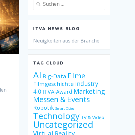
Suche
nach:
ITVA NEWS BLOG
Neuigkeiten aus der Branche
TAG CLOUD
AI
Filme
Big-Data
Industry
Filmgeschichte
den
Marketing
4.0
ITVA-Award
e
Messen & Events
s
Robotik
Smart Cities
Technology
TV & Video
Uncategorized
Virtual Reality