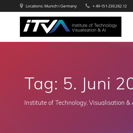
Zum
Locations: Munich I Germany
+ 49-151-230.262.12
Inhalt
springen
Tag:
5. Juni 
Institute of Technology, Visualisation & 