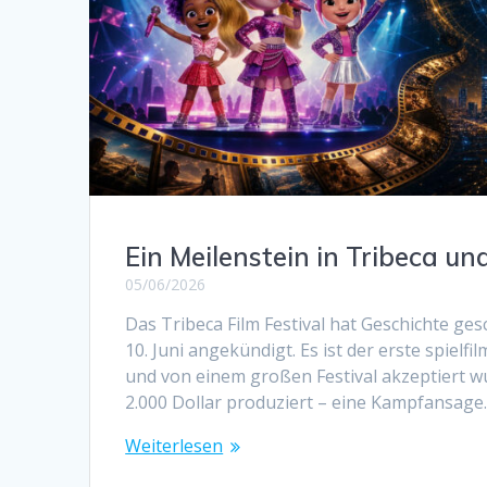
Ein Meilenstein in Tribeca un
05/06/2026
Das Tribeca Film Festival hat Geschichte ge
10. Juni angekündigt. Es ist der erste spielf
und von einem großen Festival akzeptiert w
2.000 Dollar produziert – eine Kampfansag
Weiterlesen