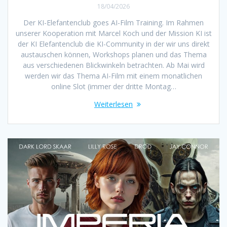
18/04/2026
Der KI-Elefantenclub goes AI-Film Training. Im Rahmen
unserer Kooperation mit Marcel Koch und der Mission KI ist
der KI Elefantenclub die KI-Community in der wir uns direkt
austauschen können, Workshops planen und das Thema
aus verschiedenen Blickwinkeln betrachten. Ab Mai wird
werden wir das Thema AI-Film mit einem monatlichen
online Slot (immer der dritte Montag…
Weiterlesen