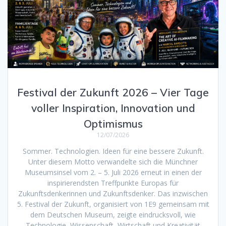
Festival der Zukunft 2026 – Vier Tage
voller Inspiration, Innovation und
Optimismus
12/07/2026
Sommer. Technologien. Ideen für eine bessere Zukunft.
Unter diesem Motto verwandelte sich die Münchner
Museumsinsel vom 2. – 5. Juli 2026 erneut in einen der
inspirierendsten Treffpunkte Europas für
Zukunftsdenkerinnen und Zukunftsdenker. Das inzwischen
5. Festival der Zukunft, organisiert von 1E9 gemeinsam mit
dem Deutschen Museum, zeigte eindrucksvoll, wie
Technologie, Wissenschaft, Wirtschaft und Kreativität