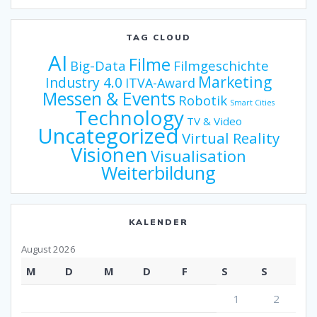
TAG CLOUD
AI
Filme
Big-Data
Filmgeschichte
Marketing
Industry 4.0
ITVA-Award
Messen & Events
Robotik
Smart Cities
Technology
TV & Video
Uncategorized
Virtual Reality
Visionen
Visualisation
Weiterbildung
KALENDER
August 2026
M
D
M
D
F
S
S
1
2