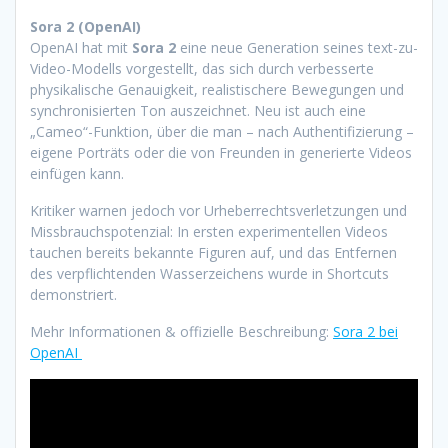
Sora 2 (OpenAI)
OpenAI hat mit
Sora 2
eine neue Generation seines text-zu-
Video-Modells vorgestellt, das sich durch verbesserte
physikalische Genauigkeit, realistischere Bewegungen und
synchronisierten Ton auszeichnet. Neu ist auch eine
„Cameo“-Funktion, über die man – nach Authentifizierung –
eigene Porträts oder die von Freunden in generierte Videos
einfügen kann.
Kritiker warnen jedoch vor Urheberrechtsverletzungen und
Missbrauchspotenzial: In ersten experimentellen Videos
tauchen bereits bekannte Figuren auf, und das Entfernen
des verpflichtenden Wasserzeichens wurde in Shortcuts
demonstriert.
Mehr Informationen & offizielle Beschreibung:
Sora 2 bei
OpenAI