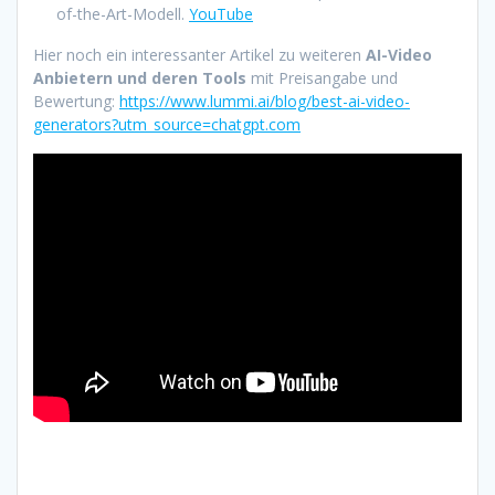
of-the-Art-Modell.
YouTube
Hier noch ein interessanter Artikel zu weiteren
AI-Video
Anbietern und deren Tools
mit Preisangabe und
Bewertung:
https://www.lummi.ai/blog/best-ai-video-
generators?utm_source=chatgpt.com