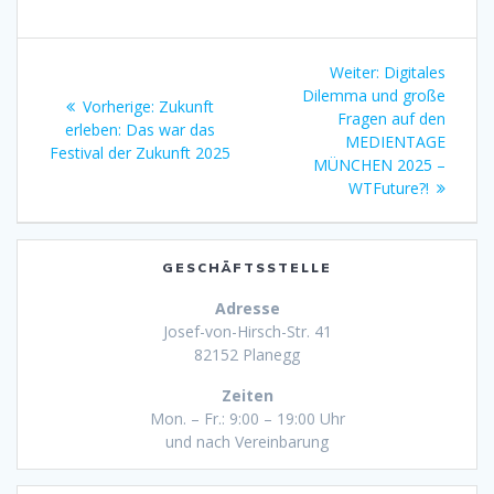
Beitragsnavigation
Nächster
Weiter:
Digitales
Beitrag:
Dilemma und große
Vorheriger
Vorherige:
Zukunft
Fragen auf den
Beitrag:
erleben: Das war das
MEDIENTAGE
Festival der Zukunft 2025
MÜNCHEN 2025 –
WTFuture?!
GESCHÄFTSSTELLE
Adresse
Josef-von-Hirsch-Str. 41
82152 Planegg
Zeiten
Mon. – Fr.: 9:00 – 19:00 Uhr
und nach Vereinbarung