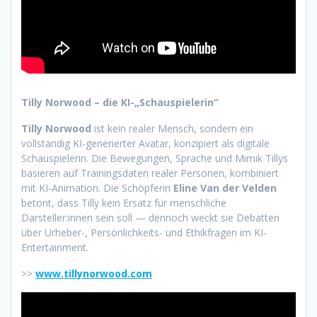
Tilly Norwood – die KI-„Schauspielerin“
Tilly Norwood
ist kein realer Mensch, sondern ein
vollständig KI-generierter Avatar, konzipiert als digitale
Schauspielerin. Die Bewegungen, Sprache und Mimik Tillys
basieren auf Trainingsdaten realer Personen, kombiniert
mit KI-Animation. Die Schöpferin
Eline Van der Velden
betont, dass Tilly kein Ersatz für menschliche
Darsteller:innen sein soll — dennoch weckt sie Debatten
über Urheber-, Persönlichkeits- und Ethikfragen im KI-
Entertainment.
>>
www.tillynorwood.com