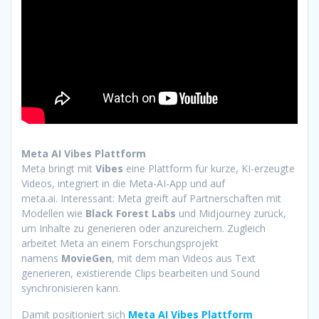
Meta AI Vibes Plattform
Meta bringt mit
Vibes
eine Plattform für kurze, KI-erzeugte
Videos, integriert in die Meta-AI-App und auf
meta.ai. Interessant: Meta greift auf Partnerschaften mit
Modellen wie
Black Forest Labs
und Midjourney zurück,
um Inhalte zu generieren oder anzureichern. Zugleich
arbeitet Meta an einem Forschungsprojekt
namens
MovieGen
, mit dem man Videos aus Text
generieren, existierende Clips bearbeiten und Sound
synchronisieren kann.
Damit positioniert sich
Meta AI Vibes Plattform