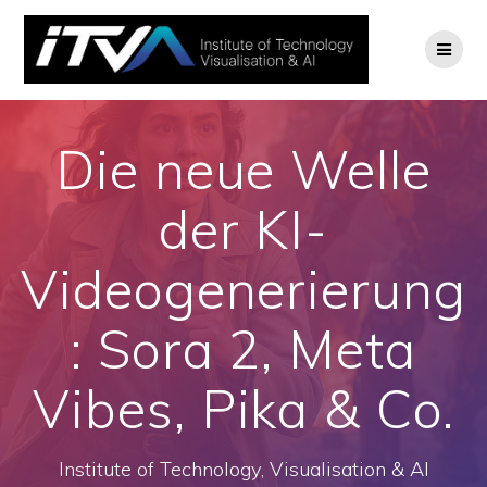
Zum
Inhalt
springen
Die neue Welle
der KI-
Videogenerierung
: Sora 2, Meta
Vibes, Pika & Co.
Institute of Technology, Visualisation & AI