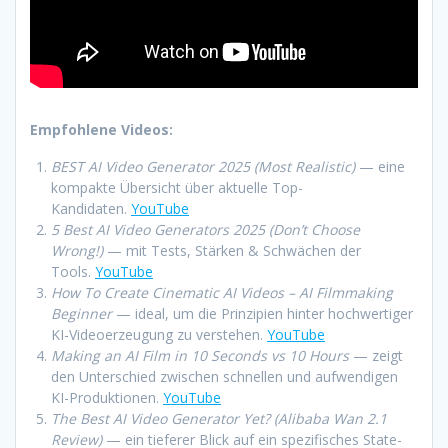
Empfohlene Videos:
BEST AI Video Generator 2025 (Most Realistic)
— eine
kompakte Übersicht über aktuelle Top-
Kandidaten.
YouTube
5 Best AI Video Generators 2025 (Don’t Choose
Wrong!)
— mit Tests, Stärken & Schwächen der
Tools.
YouTube
How To Create Cinematic AI Videos – AI Filmmaking
Beginner
— ideal, um die Prinzipien hinter hochwertiger
KI-Videoerzeugung zu verstehen.
YouTube
Making an AI Film in 10 Seconds vs 10 Hours
— zeigt
den Unterschied zwischen schnellen und aufwendigen
KI-Produktionen.
YouTube
The Best AI Video Generator Yet? (Alibaba Wan 2.1
Review)
— ein tieferer Blick auf ein spezifisches State-