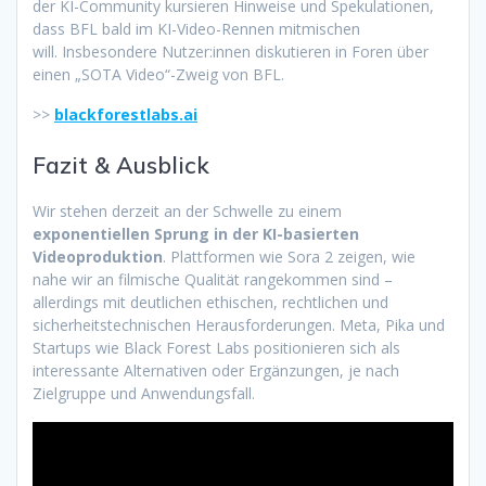
der KI-Community kursieren Hinweise und Spekulationen,
dass BFL bald im KI-Video-Rennen mitmischen
will. Insbesondere Nutzer:innen diskutieren in Foren über
einen „SOTA Video“-Zweig von BFL.
>>
blackforestlabs.ai
Fazit & Ausblick
Wir stehen derzeit an der Schwelle zu einem
exponentiellen Sprung in der KI-basierten
Videoproduktion
. Plattformen wie Sora 2 zeigen, wie
nahe wir an filmische Qualität rangekommen sind –
allerdings mit deutlichen ethischen, rechtlichen und
sicherheitstechnischen Herausforderungen. Meta, Pika und
Startups wie Black Forest Labs positionieren sich als
interessante Alternativen oder Ergänzungen, je nach
Zielgruppe und Anwendungsfall.