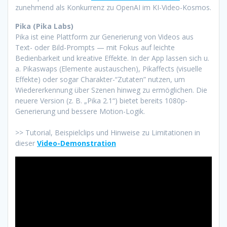
zunehmend als Konkurrenz zu OpenAI im KI-Video-Kosmos.
Pika (Pika Labs)
Pika ist eine Plattform zur Generierung von Videos aus
Text- oder Bild-Prompts — mit Fokus auf leichte
Bedienbarkeit und kreative Effekte. In der App lassen sich u.
a. Pikaswaps (Elemente austauschen), Pikaffects (visuelle
Effekte) oder sogar Charakter-“Zutaten” nutzen, um
Wiedererkennung über Szenen hinweg zu ermöglichen. Die
neuere Version (z. B. „Pika 2.1“) bietet bereits 1080p-
Generierung und bessere Motion-Logik.
>> Tutorial, Beispielclips und Hinweise zu Limitationen in
dieser
Video-Demonstration