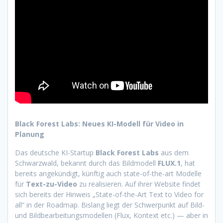
Black Forest Labs: Neues KI-Modell für Video in
Planung
Das deutsche KI-Startup
Black Forest Labs
aus dem
Schwarzwald, bekannt durch das Bildmodell
FLUX.1
, hat
bereits angekündigt, künftig auch state-of-the-art Modelle
für
Text-zu-Video
zu realisieren. Auf ihrer Website findet
sich bereits der Hinweis „State-of-the-Art Text to Video for
all“ in der Roadmap. Bislang liegt der Schwerpunkt auf Bild-
und Bildbearbeitungsmodellen (Flux, Kontext etc.) — aber in