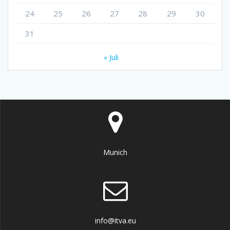
24
25
26
27
28
29
30
31
« Juli
Munich
info@itva.eu