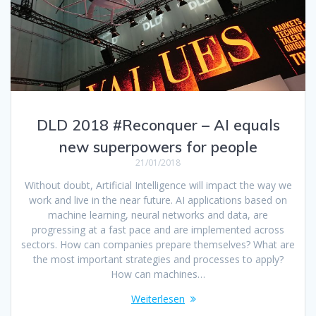
DLD 2018 #Reconquer – AI equals
new superpowers for people
21/01/2018
Without doubt, Artificial Intelligence will impact the way we
work and live in the near future. AI applications based on
machine learning, neural networks and data, are
progressing at a fast pace and are implemented across
sectors. How can companies prepare themselves? What are
the most important strategies and processes to apply?
How can machines…
Weiterlesen