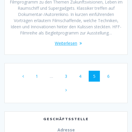
Filmprogramm zu den Themen Zukunftsvisionen, Leben im
Raumschiff und Supergadgets. Klassiker treffen auf
Dokumentar-/Autorenkino. In kurzen einführenden
Vorträgen erläutern Filmschaffende, welche Techniken,
Ideen und Innovationen hinter den Kulissen steckten. HFF-
Filmreihe als Begleitprogramm zur Ausstellung…
Weiterlesen
Beitragsnavigation
Seite
Seite
Seite
Seite
Seite
1
…
3
4
5
6
GESCHÄFTSSTELLE
Adresse