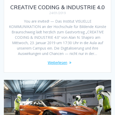
CREATIVE CODING & INDUSTRIE 4.0
24/01/2019
You are invited! — Das Institut VISUELLE
KOMMUNIKATION an der Hochschule für Bildende Künste
Braunschweig lädt herzlich zum Gastvortrag „CREATIVE
CODING & INDUSTRIE 4.0“ von Alan N. Shapiro am
Mittwoch, 23. Januar 2019 um 17:30 Uhr in die Aula auf
unserem Campus ein. Die Digitalisierung und ihre
Auswirkungen und Chancen — nicht nur in der…
Weiterlesen