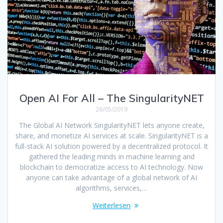
Open AI For All – The SingularityNET
26/05/2019
The Global AI Network SingularityNET lets anyone create,
share, and monetize AI services at scale. SingularityNET is a
full-stack AI solution powered by a decentralized protocol. It
gathered the leading minds in machine learning and
blockchain to democratize access to AI technology. Now
anyone can take advantage of a global network of AI
algorithms, services,…
Weiterlesen