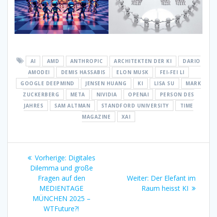
AI
AMD
ANTHROPIC
ARCHITEKTEN DER KI
DARIO
AMODEI
DEMIS HASSABIS
ELON MUSK
FEI-FEI LI
GOOGLE DEEPMIND
JENSEN HUANG
KI
LISA SU
MARK
ZUCKERBERG
META
NIVIDIA
OPENAI
PERSON DES
JAHRES
SAM ALTMAN
STANDFORD UNIVERSITY
TIME
MAGAZINE
XAI
Beitragsnavigation
Vorheriger
Vorherige:
Digitales
Beitrag:
Dilemma und große
Nächster
Fragen auf den
Weiter:
Der Elefant im
Beitrag:
MEDIENTAGE
Raum heisst KI
MÜNCHEN 2025 –
WTFuture?!