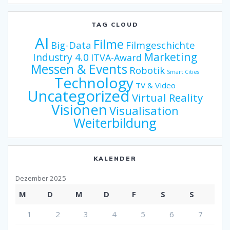
TAG CLOUD
AI
Filme
Big-Data
Filmgeschichte
Marketing
Industry 4.0
ITVA-Award
Messen & Events
Robotik
Smart Cities
Technology
TV & Video
Uncategorized
Virtual Reality
Visionen
Visualisation
Weiterbildung
KALENDER
Dezember 2025
M
D
M
D
F
S
S
1
2
3
4
5
6
7