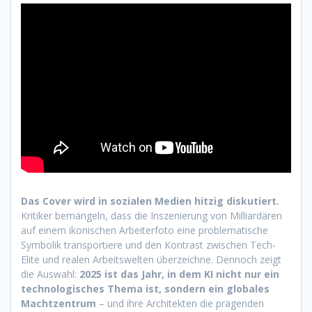
Das Cover wird in sozialen Medien hitzig diskutiert.
Kritiker bemängeln, dass die Inszenierung von Milliardären
auf einem ikonischen Arbeiterfoto eine problematische
Symbolik transportiere und den Kontrast zwischen Tech-
Elite und realen Arbeitswelten überzeichne. Dennoch zeigt
die Auswahl:
2025 ist das Jahr, in dem KI nicht nur ein
technologisches Thema ist, sondern ein globales
Machtzentrum
– und ihre Architekten die prägenden