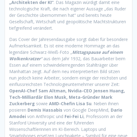
„Architekten der KI“
. Das Magazin würdigt damit eine
technologische Kraft, die nach eigener Aussage „das Ruder
der Geschichte übernommen hat“ und bereits heute
Gesellschaft, Wirtschaft und geopolitische Machtstrukturen
tiefgreifend verändert.
Das Cover der Jahresendausgabe sorgt dabei für besondere
Aufmerksamkeit. Es ist eine moderne Hommage an das
legendäre Schwarz-Weiß-Foto
„
Mittagspause auf einem
Wolkenkratzer
“
aus dem Jahr 1932, das Bauarbeiter beim
Essen auf einem schwindelerregenden Stahlträger über
Manhattan zeigt. Auf dem neu interpretierten Bild sitzen
nun jedoch keine Arbeiter, sondern einige der reichsten und
einflussreichsten Technologieunternehmer unserer Zeit:
OpenAI-Chef Sam Altman, Nvidia-CEO Jensen Huang,
Tech-Milliardär Elon Musk, Meta-Gründer Mark
Zuckerberg
sowie
AMD-Chefin Lisa Su
. Neben ihnen
posieren
Demis Hassabis
von Google DeepMind,
Dario
Amodei
von Anthropic und
Fei-Fei Li
, Professorin an der
Stanford University und eine der führenden
Wissenschaftlerinnen im KI-Bereich. Laptops und
Smartphones ersetzen Lunchpakete – Symbol für eine neue