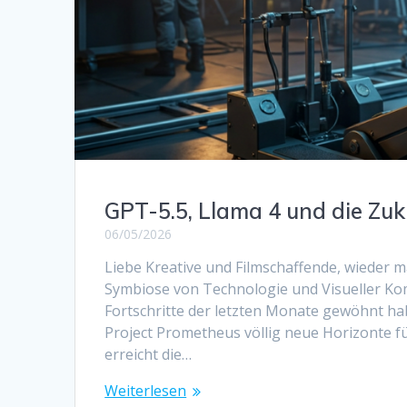
GPT-5.5, Llama 4 und die Zuk
06/05/2026
Liebe Kreative und Filmschaffende, wieder
Symbiose von Technologie und Visueller Ko
Fortschritte der letzten Monate gewöhnt ha
Project Prometheus völlig neue Horizonte f
erreicht die…
Weiterlesen