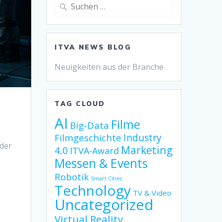
Suche
nach:
ITVA NEWS BLOG
Neuigkeiten aus der Branche
TAG CLOUD
AI
Filme
Big-Data
Industry
Filmgeschichte
 der
Marketing
4.0
ITVA-Award
Messen & Events
d
Robotik
Smart Cities
Technology
TV & Video
Uncategorized
Virtual Reality