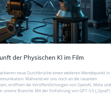
unft der Physischen KI im Film
 markieren neue Durchbrüche einen weiteren Wendepunkt in
mmunikation. Während wir uns noch an die rasanten
ben, eröffnen die Veröffentlichungen von OpenAI, Meta un
ür unsere Branche. Mit der Einführung von GPT-5.5 („Spud“)