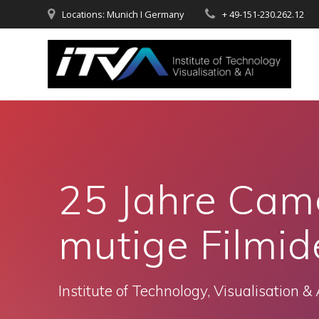
Zum
Locations: Munich I Germany
+ 49-151-230.262.12
Inhalt
springen
25 Jahre Camg
mutige Filmi
Institute of Technology, Visualisation & 