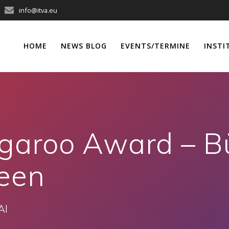
info@itva.eu
HOME
NEWS BLOG
EVENTS/TERMINE
INSTI
aroo Award – Büh
deen
AI