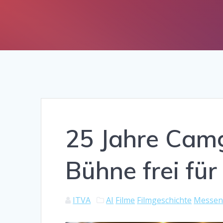
25 Jahre Cam
Bühne frei für
ITVA
AI
Filme
Filmgeschichte
Messen