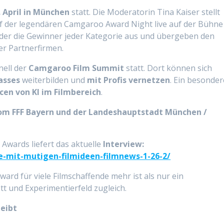
 April in München
statt. Die Moderatorin Tina Kaiser stellt
auf der legendären Camgaroo Award Night live auf der Bühne
ieder die Gewinner jeder Kategorie aus und übergeben den
er Partnerfirmen.
nell der
Camgaroo Film Summit
statt. Dort können sich
asses
weiterbilden und
mit Profis vernetzen
. Ein besonder
cen von KI im Filmbereich
.
om FFF Bayern und der Landeshauptstadt München /
Awards liefert das aktuelle
Interview:
e-mit-mutigen-filmideen-filmnews-1-26-2/
ard für viele Filmschaffende mehr ist als nur ein
t und Experimentierfeld zugleich.
eibt