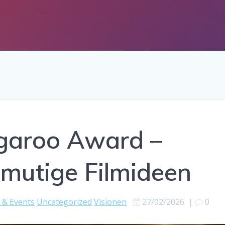
garoo Award –
 mutige Filmideen
 & Events
Uncategorized
Visionen
27/02/2026
|
0