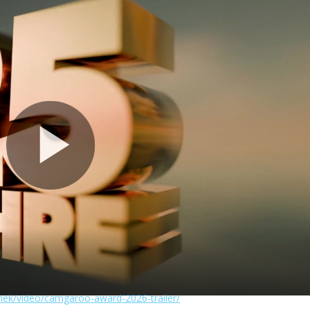
thek/video/camgaroo-award-2026-trailer/