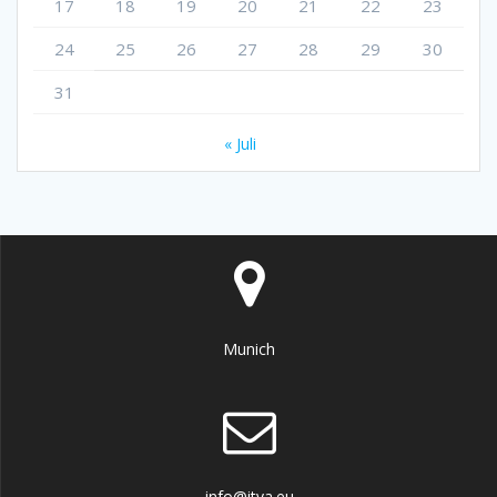
17
18
19
20
21
22
23
24
25
26
27
28
29
30
31
« Juli
Munich
info@itva.eu