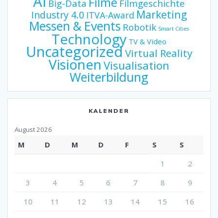
AI
Filme
Big-Data
Filmgeschichte
Marketing
Industry 4.0
ITVA-Award
Messen & Events
Robotik
Smart Cities
Technology
TV & Video
Uncategorized
Virtual Reality
Visionen
Visualisation
Weiterbildung
KALENDER
August 2026
M
D
M
D
F
S
S
1
2
3
4
5
6
7
8
9
10
11
12
13
14
15
16