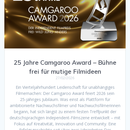
25 Jahre Camgaroo Award – Bühne
frei für mutige Filmideen
27/02/2026
Ein Vierteljahrhundert Leidenschaft für unabhängiges
Filmemachen: Der Camgaroo Award feiert 2026 sein
25‑jähriges Jubiläum. Was einst als Plattform für
ambitionierte Nachwuchsfilmer und Nachwuchsfilmerinnen
begann, hat sich längst zu einem festen Treffpunkt der
deutschsprachigen Independent‑Filmszene entwickelt – mit
Fokus auf Kreativität, Innovation und Community. Eine
Erfolgsgeschichte seit über zwei Jahrzehnten Der