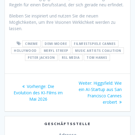
Regeln für einen Berufsstand, der sich gerade neu erfindet.
Bleiben Sie inspiriert und nutzen Sie die neuen
Möglichkeiten, um Ihre Visionen Wirklichkeit werden zu
lassen.
CINEME
DEMI MOORE
FILMFESTSPIELE CANNES
HOLLYWOOD
MERYL STREEP
MUSIC ARTISTS COALITION
PETER JACKSON
RSL MEDIA
TOM HANKS
Beitragsnavigation
Nächster
Weiter:
Higgsfield: Wie
Vorheriger
Vorherige:
Die
Beitrag:
ein AI-Startup aus San
Beitrag:
Evolution des KI-Films im
Francisco Cannes
Mai 2026
erobert
GESCHÄFTSSTELLE
Adresse