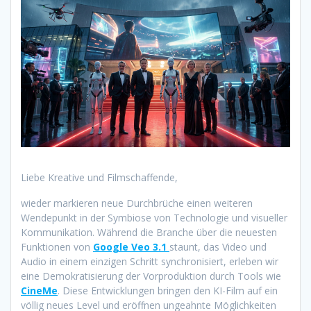
Liebe Kreative und Filmschaffende,
wieder markieren neue Durchbrüche einen weiteren
Wendepunkt in der Symbiose von Technologie und visueller
Kommunikation. Während die Branche über die neuesten
Funktionen von
Google Veo 3.1
staunt, das Video und
Audio in einem einzigen Schritt synchronisiert, erleben wir
eine Demokratisierung der Vorproduktion durch Tools wie
CineMe
. Diese Entwicklungen bringen den KI-Film auf ein
völlig neues Level und eröffnen ungeahnte Möglichkeiten