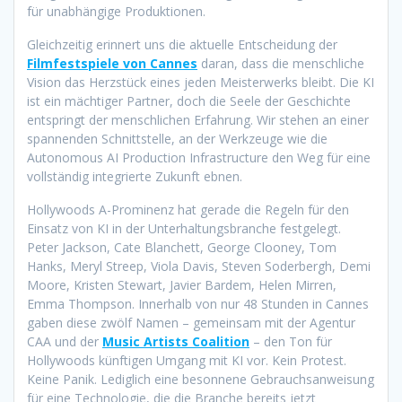
für unabhängige Produktionen.
Gleichzeitig erinnert uns die aktuelle Entscheidung der
Filmfestspiele von Cannes
daran, dass die menschliche
Vision das Herzstück eines jeden Meisterwerks bleibt. Die KI
ist ein mächtiger Partner, doch die Seele der Geschichte
entspringt der menschlichen Erfahrung. Wir stehen an einer
spannenden Schnittstelle, an der Werkzeuge wie die
Autonomous AI Production Infrastructure den Weg für eine
vollständig integrierte Zukunft ebnen.
Hollywoods A-Prominenz hat gerade die Regeln für den
Einsatz von KI in der Unterhaltungsbranche festgelegt.
Peter Jackson, Cate Blanchett, George Clooney, Tom
Hanks, Meryl Streep, Viola Davis, Steven Soderbergh, Demi
Moore, Kristen Stewart, Javier Bardem, Helen Mirren,
Emma Thompson. Innerhalb von nur 48 Stunden in Cannes
gaben diese zwölf Namen – gemeinsam mit der Agentur
CAA und der
Music Artists Coalition
– den Ton für
Hollywoods künftigen Umgang mit KI vor. Kein Protest.
Keine Panik. Lediglich eine besonnene Gebrauchsanweisung
für eine Technologie, die die Branche bereits jetzt