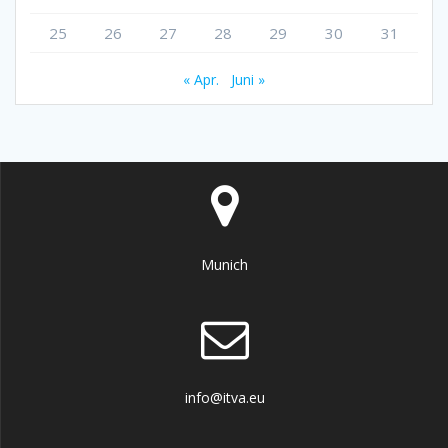
25
26
27
28
29
30
31
« Apr.
Juni »
Munich
info@itva.eu