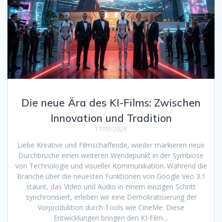
Die neue Ära des KI-Films: Zwischen
Innovation und Tradition
17/05/2026
Liebe Kreative und Filmschaffende, wieder markieren neue
Durchbrüche einen weiteren Wendepunkt in der Symbiose
von Technologie und visueller Kommunikation. Während die
Branche über die neuesten Funktionen von Google Veo 3.1
staunt, das Video und Audio in einem einzigen Schritt
synchronisiert, erleben wir eine Demokratisierung der
Vorproduktion durch Tools wie CineMe. Diese
Entwicklungen bringen den KI-Film…