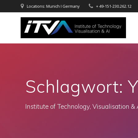
Zum
Locations: Munich I Germany
+ 49-151-230.262.12
Inhalt
springen
Schlagwort:
Y
Institute of Technology, Visualisation & 