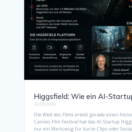
Higgsfield: Wie ein AI-Start
22/05/2026
Die Welt des Films erlebt gerade einen hist
Cannes Film Festival hat das AI-Startup Higgs
nur ein Werkzeug für kurze Clips oder Socia