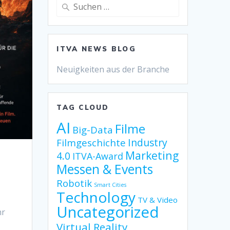
Suche
nach:
ITVA NEWS BLOG
Neuigkeiten aus der Branche
TAG CLOUD
AI
Filme
Big-Data
Industry
Filmgeschichte
Marketing
4.0
ITVA-Award
Messen & Events
Robotik
Smart Cities
Technology
TV & Video
Uncategorized
hr
Virtual Reality