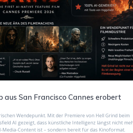
up aus San Francisco Cannes erobert
orischen Wendepunkt. Mit der Premiere von Hell Grind beim
field AI gezeigt, dass künstliche Intelligenz längst nicht me
l-Media-Content ist – sondern bereit für das Kinoformat.