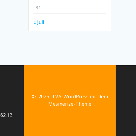
31
« Juli
© 2026 ITVA. WordPress mit dem
Mesmerize-Theme
62.12