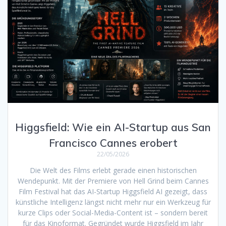
Higgsfield: Wie ein AI-Startup aus San
Francisco Cannes erobert
22/05/2026
Die Welt des Films erlebt gerade einen historischen
Wendepunkt. Mit der Premiere von Hell Grind beim Cannes
Film Festival hat das AI-Startup Higgsfield AI gezeigt, dass
künstliche Intelligenz längst nicht mehr nur ein Werkzeug für
kurze Clips oder Social-Media-Content ist – sondern bereit
für das Kinoformat. Gegründet wurde Higgsfield im Jahr