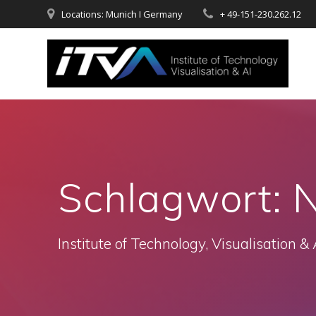
Zum
Locations: Munich I Germany
+ 49-151-230.262.12
Inhalt
springen
Schlagwort:
N
Institute of Technology, Visualisation & 