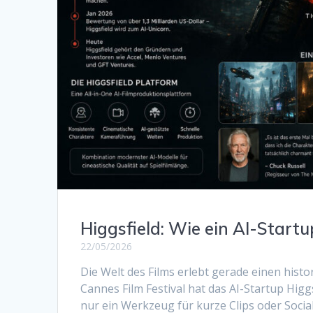
Higgsfield: Wie ein AI-Start
22/05/2026
Die Welt des Films erlebt gerade einen hist
Cannes Film Festival hat das AI-Startup Higgs
nur ein Werkzeug für kurze Clips oder Socia