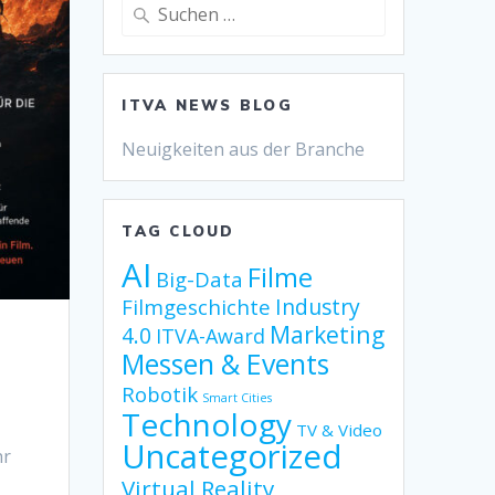
Suche
nach:
ITVA NEWS BLOG
Neuigkeiten aus der Branche
TAG CLOUD
AI
Filme
Big-Data
Industry
Filmgeschichte
Marketing
4.0
ITVA-Award
Messen & Events
Robotik
Smart Cities
Technology
TV & Video
Uncategorized
hr
Virtual Reality