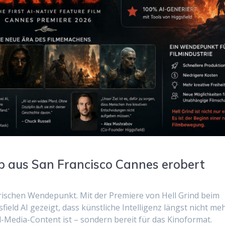
up aus San Francisco Cannes erobert
orischen Wendepunkt. Mit der Premiere von Hell Grind beim
field AI gezeigt, dass künstliche Intelligenz längst nicht me
l-Media-Content ist – sondern bereit für das Kinoformat.