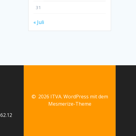
31
« Juli
© 2026 ITVA. WordPress mit dem
Mesmerize-Theme
62.12