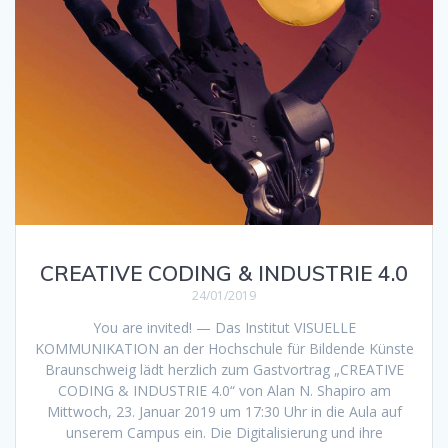
CREATIVE CODING & INDUSTRIE 4.0
24/01/2019
You are invited! — Das Institut VISUELLE
KOMMUNIKATION an der Hochschule für Bildende Künste
Braunschweig lädt herzlich zum Gastvortrag „CREATIVE
CODING & INDUSTRIE 4.0“ von Alan N. Shapiro am
Mittwoch, 23. Januar 2019 um 17:30 Uhr in die Aula auf
unserem Campus ein. Die Digitalisierung und ihre