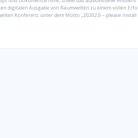
ops und Dokumentarfilme, sowie das audiovisuelle Ambient
en digitalen Ausgabe von Raumwelten zu einem vollen Erfol
welten Konferenz unter dem Motto „20202.0 – please Install