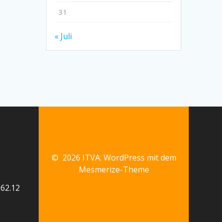
31
« Juli
© 2026 ITVA. WordPress mit dem
Mesmerize-Theme
62.12