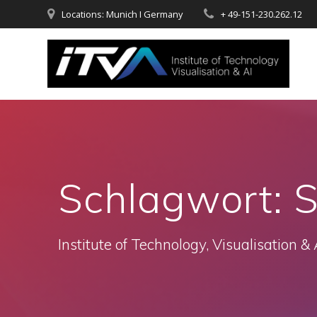
Zum
Locations: Munich I Germany
+ 49-151-230.262.12
Inhalt
springen
Schlagwort:
S
Institute of Technology, Visualisation & 