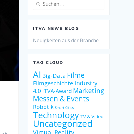
Suche
nach:
ITVA NEWS BLOG
Neuigkeiten aus der Branche
TAG CLOUD
AI
Filme
Big-Data
Industry
Filmgeschichte
Marketing
4.0
ITVA-Award
Messen & Events
Robotik
Smart Cities
Technology
TV & Video
Uncategorized
Virtual Reality