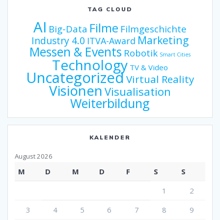
TAG CLOUD
AI
Filme
Big-Data
Filmgeschichte
Marketing
Industry 4.0
ITVA-Award
Messen & Events
Robotik
Smart Cities
Technology
TV & Video
Uncategorized
Virtual Reality
Visionen
Visualisation
Weiterbildung
KALENDER
August 2026
M
D
M
D
F
S
S
1
2
3
4
5
6
7
8
9