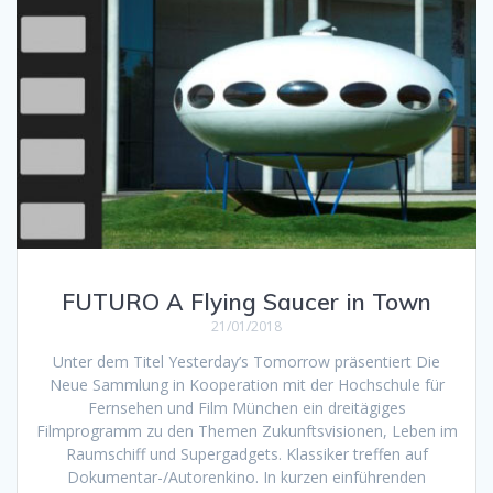
FUTURO A Flying Saucer in Town
21/01/2018
Unter dem Titel Yesterday’s Tomorrow präsentiert Die
Neue Sammlung in Kooperation mit der Hochschule für
Fernsehen und Film München ein dreitägiges
Filmprogramm zu den Themen Zukunftsvisionen, Leben im
Raumschiff und Supergadgets. Klassiker treffen auf
Dokumentar-/Autorenkino. In kurzen einführenden