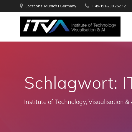
Zum
Locations: Munich I Germany
+ 49-151-230.262.12
Inhalt
springen
Schlagwort:
I
Institute of Technology, Visualisation & 