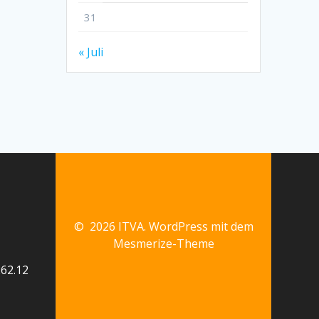
31
« Juli
© 2026 ITVA. WordPress mit dem
Mesmerize-Theme
62.12