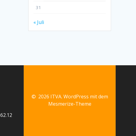
31
« Juli
© 2026 ITVA. WordPress mit dem
Mesmerize-Theme
62.12