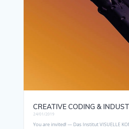
CREATIVE CODING & INDUSTR
24/01/2019
You are invited! — Das Institut VISUELLE 