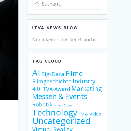
Suche
nach:
ITVA NEWS BLOG
Neuigkeiten aus der Branche
TAG CLOUD
AI
Filme
Big-Data
Industry
Filmgeschichte
Marketing
4.0
ITVA-Award
Messen & Events
Robotik
Smart Cities
Technology
TV & Video
Uncategorized
Virtual Reality