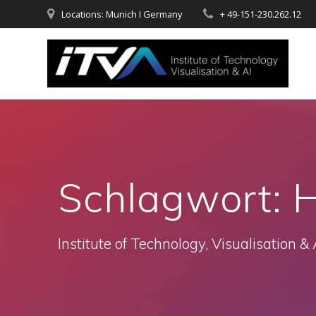
Zum
Locations: Munich I Germany
+ 49-151-230.262.12
Inhalt
springen
Schlagwort:
H
Institute of Technology, Visualisation & 