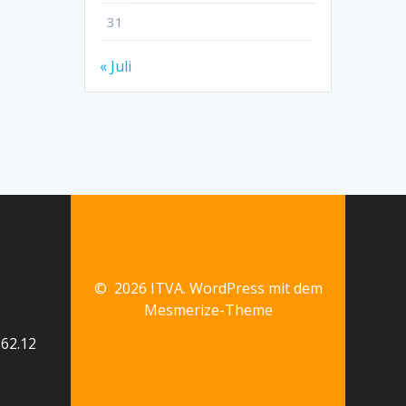
31
« Juli
© 2026 ITVA. WordPress mit dem
Mesmerize-Theme
62.12