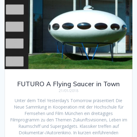
FUTURO A Flying Saucer in Town
21/01/2018
Unter dem Titel Yesterday’s Tomorrow präsentiert Die
Neue Sammlung in Kooperation mit der Hochschule für
Fernsehen und Film München ein dreitägiges
Filmprogramm zu den Themen Zukunftsvisionen, Leben im
Raumschiff und Supergadgets. Klassiker treffen auf
Dokumentar-/Autorenkino. In kurzen einführenden