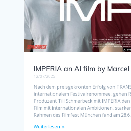
IMPERIA an AI film by Marcel
12/07/2025
Nach dem preisgekrönten Erfolg von TRANS
internationalem Festivalrenommee, gehen R
Produzent Till Schmerbeck mit IMPERIA den nä
Film mit internationalen Ambitionen, stark
Rahmen des Filmfest München fand am 28.6.
Weiterlesen