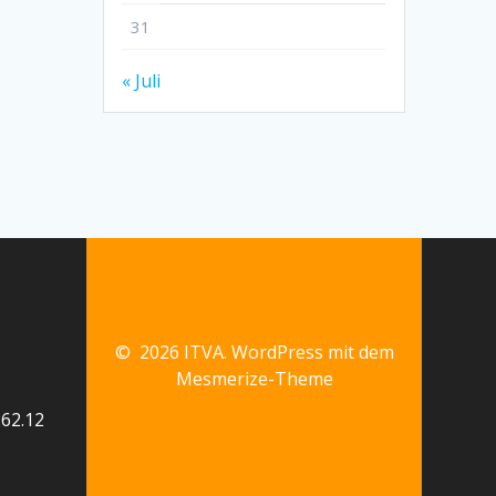
31
« Juli
© 2026 ITVA. WordPress mit dem
Mesmerize-Theme
62.12