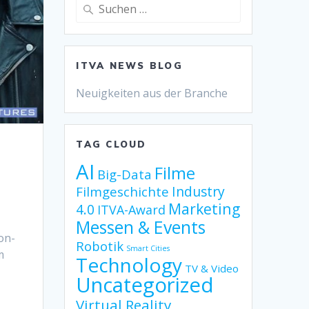
Suche
nach:
ITVA NEWS BLOG
Neuigkeiten aus der Branche
TAG CLOUD
AI
Filme
Big-Data
Industry
Filmgeschichte
Marketing
4.0
ITVA-Award
Messen & Events
on-
Robotik
Smart Cities
m
Technology
TV & Video
Uncategorized
Virtual Reality