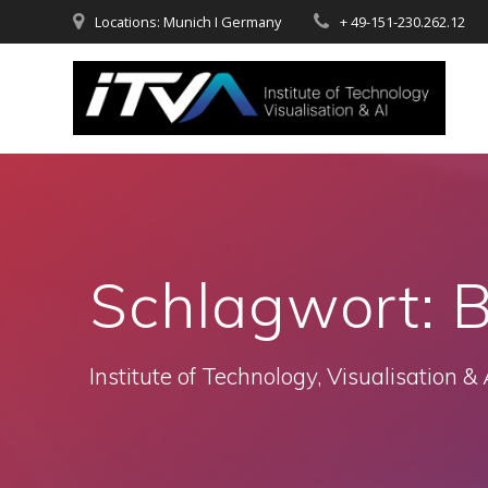
Zum
Locations: Munich I Germany
+ 49-151-230.262.12
Inhalt
springen
Schlagwort:
B
Institute of Technology, Visualisation & 