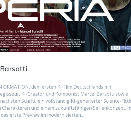
 Barsotti
FORMATION, dem ersten KI-Film Deutschlands mit
egisseur, KI-Creator und Komponist Marcel Barsotti sowie
chsten Schritt: ein vollständig KI-generierter Science-Ficti
en Charakteren und einem zukunftsfähigen Serienkonzept. I
 das erste Preview im modernisierten…