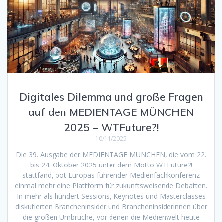
Digitales Dilemma und große Fragen
auf den MEDIENTAGE MÜNCHEN
2025 – WTFuture?!
10/11/2025
Die 39. Ausgabe der MEDIENTAGE MÜNCHEN, die vom 22.
bis 24. Oktober 2025 unter dem Motto WTFuture?!
stattfand, bot Europas führender Medienfachkonferenz
einmal mehr eine Plattform für zukunftsweisende Debatten.
In mehr als hundert Sessions, Keynotes und Masterclasses
diskutierten Branchen­insider und Branchen­insiderinnen über
die großen Umbrüche, vor denen die Medienwelt heute