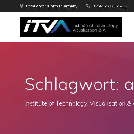
Zum
Locations: Munich I Germany
+ 49-151-230.262.12
Inhalt
springen
Schlagwort:
a
Institute of Technology, Visualisation & 